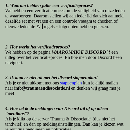
1. Waarom hebben jullie een verificatieproces?
We hebben een verificatieproces om de veiligheid van onze leden
te waarborgen. Daarom stellen wij aan ieder lid dat zich aanmeld
dezelfde set met vragen en een controle vraagm te checken of
nieuwe leden de
📝┃regels・lotgenoten
hebben gelezen.
2. Hoe werkt het verificatieproces?
We hebben op de pagina
WAAROM/HOE DISCORD?!
een
uitleg over het verificatieproces. En hoe men door Discord heen
navigeert.
3. Ik kom er niet uit met het discord stappenplan!
Als je er niet uitkomt met ons
stappenplan
kun je altijd mailen
naar
info@traumaendissociatie.nl
en denken wij graag met je
mee!
4. Hoe zet ik de meldingen van Discord uit of op alleen
''mentions''?
Als je klikt op de server 'Trauma & Dissociatie' (dus niet het
tandwiel) en dan op meldingsinstellingen. Dan kan je kiezen wat
je wilt qua meldingen en notificaties.