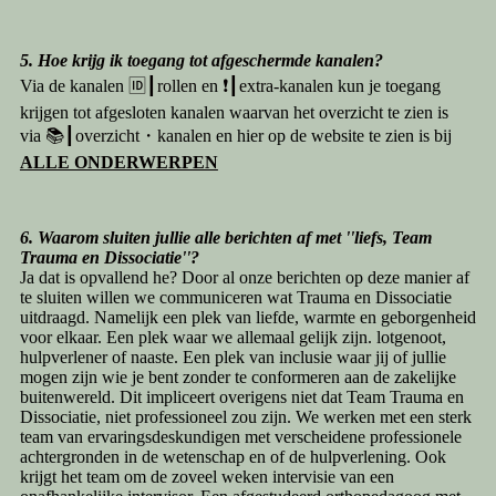
5. Hoe krijg ik toegang tot afgeschermde kanalen?
Via de kanalen
🆔┃rollen
en
❗┃extra-kanalen
kun je toegang
krijgen tot afgesloten kanalen waarvan het overzicht te zien is
via
📚┃overzicht・kanalen
en hier op de website te zien is bij
ALLE ONDERWERPEN
6. Waarom sluiten jullie alle berichten af met ''liefs, Team
Trauma en Dissociatie''?
Ja dat is opvallend he? Door al onze berichten op deze manier af
te sluiten willen we communiceren wat Trauma en Dissociatie
uitdraagd. Namelijk een plek van liefde, warmte en geborgenheid
voor elkaar. Een plek waar we allemaal gelijk zijn. lotgenoot,
hulpverlener of naaste. Een plek van inclusie waar jij of jullie
mogen zijn wie je bent zonder te conformeren aan de zakelijke
buitenwereld. Dit impliceert overigens niet dat Team Trauma en
Dissociatie, niet professioneel zou zijn. We werken met een sterk
team van ervaringsdeskundigen met verscheidene professionele
achtergronden in de wetenschap en of de hulpverlening. Ook
krijgt het team om de zoveel weken intervisie van een