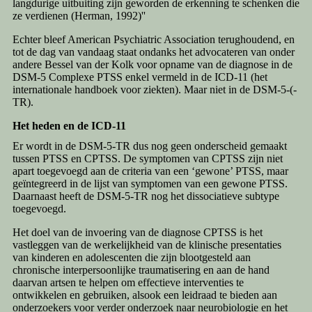
langdurige uitbuiting zijn geworden de erkenning te schenken die
ze verdienen (Herman, 1992)''
Echter bleef American Psychiatric Association terughoudend, en
tot de dag van vandaag staat ondanks het advocateren van onder
andere Bessel van der Kolk voor opname van de diagnose in de
DSM-5 Complexe PTSS enkel vermeld in de ICD-11 (het
internationale handboek voor ziekten). Maar niet in de DSM-5-(-
TR).
Het heden en de ICD-11
Er wordt in de DSM-5-TR dus nog geen onderscheid gemaakt
tussen PTSS en CPTSS. De symptomen van CPTSS zijn niet
apart toegevoegd aan de criteria van een ‘gewone’ PTSS, maar
geïntegreerd in de lijst van symptomen van een gewone PTSS.
Daarnaast heeft de DSM-5-TR nog het dissociatieve subtype
toegevoegd.
Het doel van de invoering van de diagnose CPTSS is het
vastleggen van de werkelijkheid van de klinische presentaties
van kinderen en adolescenten die zijn blootgesteld aan
chronische interpersoonlijke traumatisering en aan de hand
daarvan artsen te helpen om effectieve interventies te
ontwikkelen en gebruiken, alsook een leidraad te bieden aan
onderzoekers voor verder onderzoek naar neurobiologie en het