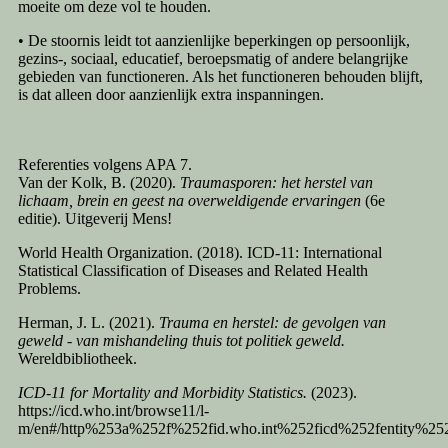
moeite om deze vol te houden.
• De stoornis leidt tot aanzienlijke beperkingen op persoonlijk,
gezins-, sociaal, educatief, beroepsmatig of andere belangrijke
gebieden van functioneren. Als het functioneren behouden blijft,
is dat alleen door aanzienlijk extra inspanningen.
Referenties volgens APA 7.
Van der Kolk, B. (2020).
Traumasporen: het herstel van
lichaam, brein en geest na overweldigende ervaringen
(6e
editie). Uitgeverij Mens!
World Health Organization. (2018). ICD-11: International
Statistical Classification of Diseases and Related Health
Problems.
Herman, J. L. (2021).
Trauma en herstel: de gevolgen van
geweld - van mishandeling thuis tot politiek geweld.
Wereldbibliotheek.
ICD-11 for Mortality and Morbidity Statistics.
(2023).
https://icd.who.int/browse11/l-
m/en#/http%253a%252f%252fid.who.int%252ficd%252fentity%25