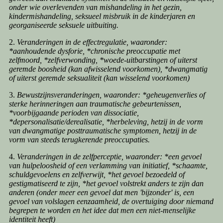
onder wie overlevenden van mishandeling in het gezin,
kindermishandeling, seksueel misbruik in de kinderjaren en
georganiseerde seksuele uitbuiting.
2.
Veranderingen in de effectregulatie, waaronder:
*aanhoudende dysforie, *chronische preoccupatie met
zelfmoord, *zelfverwonding, *woede-uitbarstingen of uiterst
geremde boosheid (kan afwisselend voorkomen), *dwangmatig
of uiterst geremde seksualiteit (kan wisselend voorkomen)
3.
Bewustzijnsveranderingen, waaronder: *geheugenverlies of
sterke herinneringen aan traumatische gebeurtenissen,
*voorbijgaande perioden van dissociatie,
*depersonalisatie/derealisatie, *herbeleving, hetzij in de vorm
van dwangmatige posttraumatische symptomen, hetzij in de
vorm van steeds terugkerende preoccupaties.
4.
Veranderingen in de zelfperceptie, waaronder: *een gevoel
van hulpeloosheid of een verlamming van initiatief, *schaamte,
schuldgevoelens en zelfverwijt, *het gevoel bezoedeld of
gestigmatiseerd te zijn, *het gevoel volstrekt anders te zijn dan
anderen (onder meer een gevoel dat men 'bijzonder' is, een
gevoel van volslagen eenzaamheid, de overtuiging door niemand
begrepen te worden en het idee dat men een niet-menselijke
identiteit heeft)