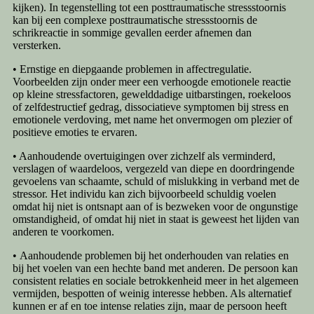
kijken). In tegenstelling tot een posttraumatische stressstoornis
kan bij een complexe posttraumatische stressstoornis de
schrikreactie in sommige gevallen eerder afnemen dan
versterken.
• Ernstige en diepgaande problemen in affectregulatie.
Voorbeelden zijn onder meer een verhoogde emotionele reactie
op kleine stressfactoren, gewelddadige uitbarstingen, roekeloos
of zelfdestructief gedrag, dissociatieve symptomen bij stress en
emotionele verdoving, met name het onvermogen om plezier of
positieve emoties te ervaren.
• Aanhoudende overtuigingen over zichzelf als verminderd,
verslagen of waardeloos, vergezeld van diepe en doordringende
gevoelens van schaamte, schuld of mislukking in verband met de
stressor. Het individu kan zich bijvoorbeeld schuldig voelen
omdat hij niet is ontsnapt aan of is bezweken voor de ongunstige
omstandigheid, of omdat hij niet in staat is geweest het lijden van
anderen te voorkomen.
• Aanhoudende problemen bij het onderhouden van relaties en
bij het voelen van een hechte band met anderen. De persoon kan
consistent relaties en sociale betrokkenheid meer in het algemeen
vermijden, bespotten of weinig interesse hebben. Als alternatief
kunnen er af en toe intense relaties zijn, maar de persoon heeft