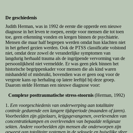
De geschiedenis
Judith Herman, was in 1992 de eerste die opperde een nieuwe
diagnose in het leven te roepen, eentje voor mensen die tot toen
toe, geen erkenning vonden en kregen binnen de psychiatrie.
Mensen die maar half begrepen werden omdat hun klachten niet
in het geheel gezien werden. Ook de PTSS classificatie volstond
niet, omdat deze zowel de veranderlijke symptomen van
langdurig herhaald trauma als de ingrijpende vervorming van de
persoonlijkheid niet vermeldde. Er was geen plek binnen het
historische begrippenkader voor mensen die als kind waren
mishandeld of misbruikt, bovendien was er geen oog voor de
vergrote kans op herhaling op latere leeftijd bij deze groep.
Daarom stelde Herman een nieuwe diagnose voor:
Complexe posttraumatische stress-stoornis
(Herman, 1992)
1.
Een voorgeschiedenis van onderwerping aan totalitaire
controle gedurende een langere tijdsperiode (maanden of jaren).
Voorbeelden zijn gijzelaars, krijgsgevangenen, overlevenden van
concentratiekampen en overlevenden van bepaalde religieuze
sekten. Andere voorbeelden zijn mensen die onderworpen zijn
geweest aan totalitaire systemen in de seksuele en huiselijke sfeer,