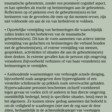
traumatische gebeurtenis, zonder een prominent cognitief aspect,
en kan optreden als reactie op herinneringen aan de gebeurtenis.
Reflecteren op of piekeren over de gebeurtenis(sen) en het
herinneren van de gevoelens die men op dat moment ervoer, zijn
niet voldoende om aan de eis van herbeleven te voldoen.
• Opzettelijke vermijding van herinneringen die waarschijnlijk
zullen leiden tot het herbeleven van de traumatische
gebeurtenis(sen). Dit kan de vorm aannemen van actieve interne
vermijding van gedachten en herinneringen die verband houden
met de gebeurtenis(sen), of externe vermijding van mensen,
gesprekken, activiteiten of situaties die aan de gebeurtenis(sen)
doen denken. In extreme gevallen kan de persoon zijn omgeving
veranderen (bijvoorbeeld verhuizen of van baan veranderen) om
herinneringen te vermijden.
• Aanhoudende waarnemingen van verhoogde actuele dreiging,
bijvoorbeeld zoals aangegeven door hypervigilantie of een
versterkte schrikreactie op prikkels zoals onverwachte geluiden.
Hyperwaakzame personen beschermen zichzelf voortdurend
tegen gevaar en voelen zich of anderen in hun directe omgeving
onmiddellijk bedreigd, hetzij in specifieke situaties, hetzij meer in
het algemeen. Ze kunnen nieuw gedrag aannemen dat bedoeld is
om de veiligheid te waarborgen (niet met de rug naar de deur
zitten, herhaaldelijk in de achteruitkijkspiegel van voertuigen