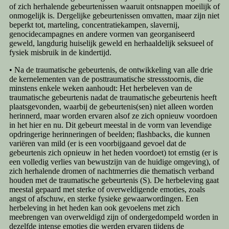
of zich herhalende gebeurtenissen waaruit ontsnappen moeilijk of
onmogelijk is. Dergelijke gebeurtenissen omvatten, maar zijn niet
beperkt tot, marteling, concentratiekampen, slavernij,
genocidecampagnes en andere vormen van georganiseerd
geweld, langdurig huiselijk geweld en herhaaldelijk seksueel of
fysiek misbruik in de kindertijd.
• Na de traumatische gebeurtenis, de ontwikkeling van alle drie
de kernelementen van de posttraumatische stressstoornis, die
minstens enkele weken aanhoudt: Het herbeleven van de
traumatische gebeurtenis nadat de traumatische gebeurtenis heeft
plaatsgevonden, waarbij de gebeurtenis(sen) niet alleen worden
herinnerd, maar worden ervaren alsof ze zich opnieuw voordoen
in het hier en nu. Dit gebeurt meestal in de vorm van levendige
opdringerige herinneringen of beelden; flashbacks, die kunnen
variëren van mild (er is een voorbijgaand gevoel dat de
gebeurtenis zich opnieuw in het heden voordoet) tot ernstig (er is
een volledig verlies van bewustzijn van de huidige omgeving), of
zich herhalende dromen of nachtmerries die thematisch verband
houden met de traumatische gebeurtenis (S). De herbeleving gaat
meestal gepaard met sterke of overweldigende emoties, zoals
angst of afschuw, en sterke fysieke gewaarwordingen. Een
herbeleving in het heden kan ook gevoelens met zich
meebrengen van overweldigd zijn of ondergedompeld worden in
dezelfde intense emoties die werden ervaren tijdens de