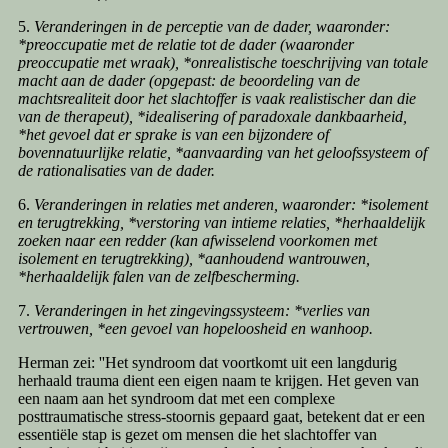
5.
Veranderingen in de perceptie van de dader, waaronder:
*preoccupatie met de relatie tot de dader (waaronder
preoccupatie met wraak), *onrealistische toeschrijving van totale
macht aan de dader (opgepast: de beoordeling van de
machtsrealiteit door het slachtoffer is vaak realistischer dan die
van de therapeut), *idealisering of paradoxale dankbaarheid,
*het gevoel dat er sprake is van een bijzondere of
bovennatuurlijke relatie, *aanvaarding van het geloofssysteem of
de rationalisaties van de dader.
6.
Veranderingen in relaties met anderen, waaronder: *isolement
en terugtrekking, *verstoring van intieme relaties, *herhaaldelijk
zoeken naar een redder (kan afwisselend voorkomen met
isolement en terugtrekking), *aanhoudend wantrouwen,
*herhaaldelijk falen van de zelfbescherming.
7.
Veranderingen in het zingevingssysteem: *verlies van
vertrouwen, *een gevoel van hopeloosheid en wanhoop.
Herman zei: ''Het syndroom dat voortkomt uit een langdurig
herhaald trauma dient een eigen naam te krijgen. Het geven van
een naam aan het syndroom dat met een complexe
posttraumatische stress-stoornis gepaard gaat, betekent dat er een
essentiële stap is gezet om mensen die het slachtoffer van